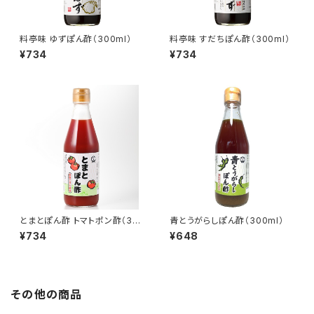
料亭味 ゆずぽん酢（300ml）
料亭味 すだちぽん酢（300ml）
¥734
¥734
とまとぽん酢 トマトポン酢（30
青とうがらしぽん酢（300ml）
0ml）
¥734
¥648
その他の商品