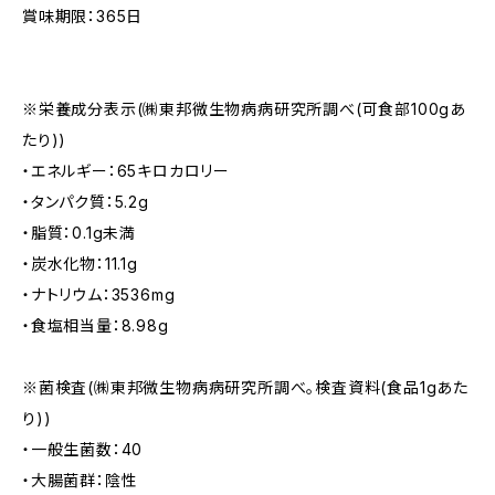
賞味期限：365日
※栄養成分表示(㈱東邦微生物病病研究所調べ(可食部100gあ
たり))
・エネルギー：65キロカロリー
・タンパク質：5.2g
・脂質：0.1g未満
・炭水化物：11.1g
・ナトリウム：3536mg
・食塩相当量：8.98g
※菌検査(㈱東邦微生物病病研究所調べ。検査資料(食品1gあた
り))
・一般生菌数：40
・大腸菌群：陰性