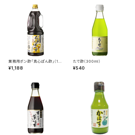
業務用ポン酢「真心ぽん酢」（18
たで酢（300ml）
00ml）
¥1,188
¥540