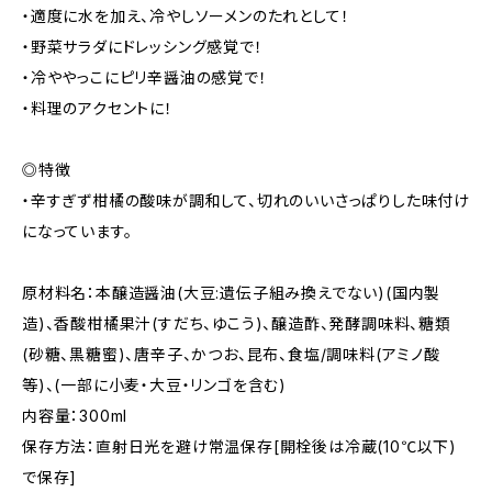
・適度に水を加え、冷やしソーメンのたれとして！
・野菜サラダにドレッシング感覚で！
・冷ややっこにピリ辛醤油の感覚で！
・料理のアクセントに！
◎特徴
・辛すぎず柑橘の酸味が調和して、切れのいいさっぱりした味付け
になっています。
原材料名：本醸造醤油(大豆:遺伝子組み換えでない)(国内製
造)、香酸柑橘果汁(すだち、ゆこう)、醸造酢、発酵調味料、糖類
(砂糖、黒糖蜜)、唐辛子、かつお、昆布、食塩/調味料(アミノ酸
等)、(一部に小麦・大豆・リンゴを含む)
内容量：300ml
保存方法：直射日光を避け常温保存[開栓後は冷蔵(10℃以下)
で保存]