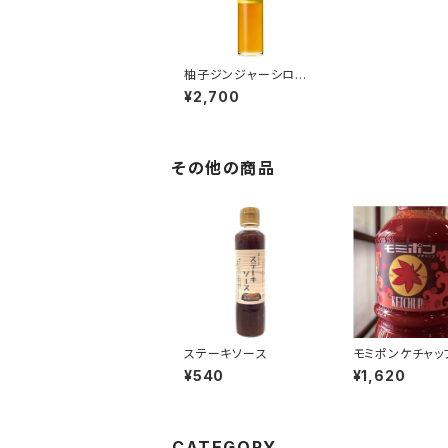
柚子ジンジャーシロッ
プ
¥2,700
その他の商品
ステーキソース
モミポンケチャップ
g
¥540
¥1,620
CATEGORY