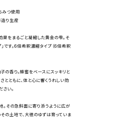
ちみつ使用
手造り生産
効果をまるごと凝縮した黄金の雫。そ
」です。6倍希釈濃縮タイプ（6倍希釈
子の香り。蜂蜜をベースにスッキリと
しさとともに、体と心に響くうれしい効
ださい。
高地。その急斜面に寄り添うように広が
いその土地で、大徳のゆずは育っていま