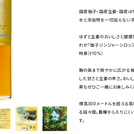
国産柚子・国産生姜・国産は
水と添加物を一切加えない
ゆずと生姜のおいしさと健康
れが「柚子ジンジャーシロップ
時果汁10%）
胸の奥まで爽やかに広がる柚
した甘さと生姜の辛さ。おい
果もぜひご一緒にお楽しみく
標高300メートルを超える
る段々畑。農機すら入りにく
す。