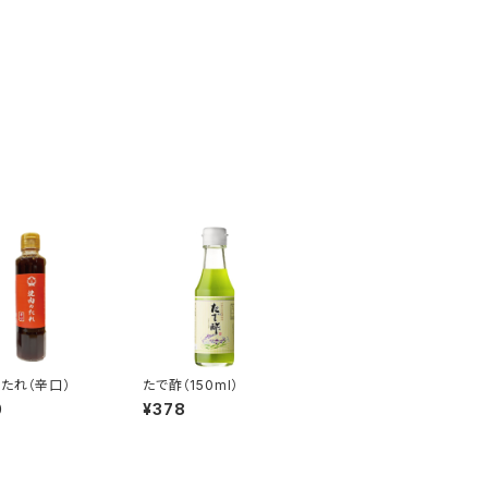
たれ（辛口）
たで酢（150ml）
0
¥378