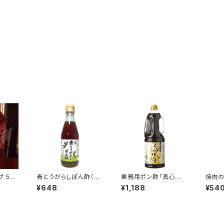
 550
青とうがらしぽん酢（30
業務用ポン酢「真心ぽ
焼肉の
0ml）
ん酢」（1800ml）
¥648
¥1,188
¥54