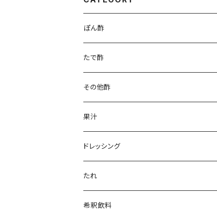
ぽん酢
家庭用
たで酢
業務用
その他酢
果汁
ドレッシング
たれ
希釈飲料