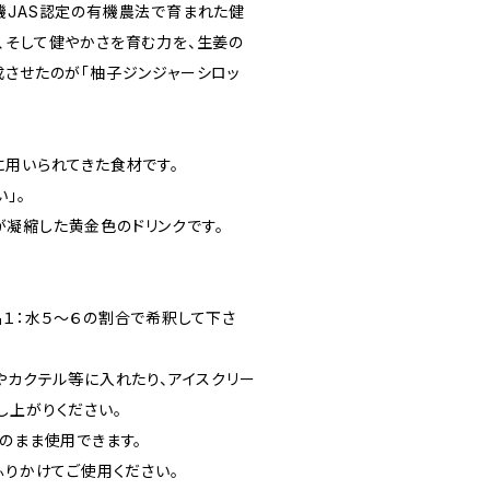
機JAS認定の有機農法で育まれた健
、そして健やかさを育む力を、生姜の
成させたのが「柚子ジンジャーシロッ
に用いられてきた食材です。
い」。
凝縮した黄金色のドリンクです。
品１：水５～６の割合で希釈して下さ
やカクテル等に入れたり、アイスクリー
し上がりください。
のまま使用できます。
ふりかけてご使用ください。