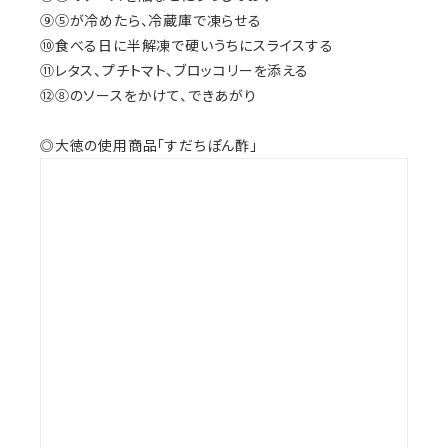
⑨⑤が冷めたら、冷蔵庫で凍らせる
⑩食べる日に半解凍で硬いうちにスライスする
⑪レタス、プチトマト、ブロッコリーを添える
⑫⑧のソースをかけて、できあがり
◎大徳の使用商品「すだちぽん酢」