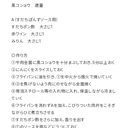
黒コショウ 適量
A（すだちぽんずソース用）
すだちポン酢 大さじ1
赤ワイン 大さじ1
みりん 大さじ1
◎作り方
①牛肉全面に黒コショウを十分まぶしておき、5分以上おく
②にんにくをスライスしておく
③フライパンに油を引き、①を中火から強火で焼いていく
④②を焦げないよう肉にのせながら全面焼く
⑤発泡スチロール等の入れ物に入れ、保温しながら冷まし
ていく
⑥フライパンを洗わずAを加え、こびりついた肉片をこそぎ
ながらひと煮立ちさせる
⑦すだちポン酢をさらに加え、香りを出す
⑧⑦のソースを瓶などにうつしておく