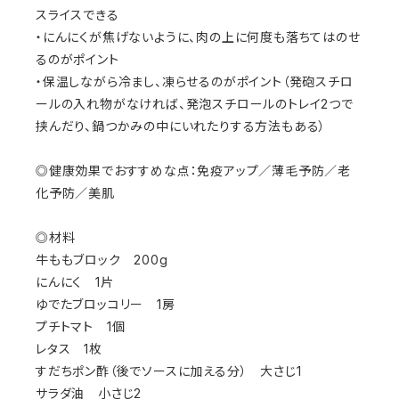
スライスできる
・にんにくが焦げないように、肉の上に何度も落ちてはのせ
るのがポイント
・保温しながら冷まし、凍らせるのがポイント（発砲スチロ
ールの入れ物がなければ、発泡スチロールのトレイ2つで
挟んだり、鍋つかみの中にいれたりする方法もある）
◎健康効果でおすすめな点：免疫アップ／薄毛予防／老
化予防／美肌
◎材料
牛ももブロック 200g
にんにく 1片
ゆでたブロッコリー 1房
プチトマト 1個
レタス 1枚
すだちポン酢（後でソースに加える分） 大さじ1
サラダ油 小さじ2